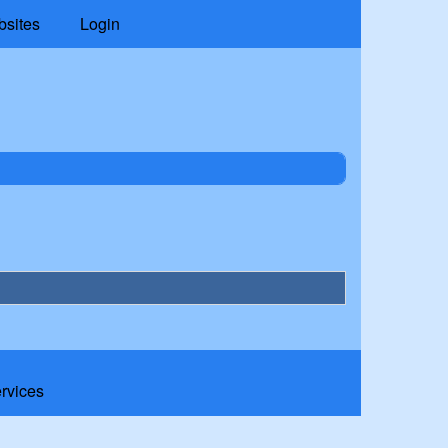
bsites
Login
ervices