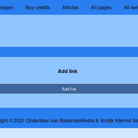
oegen
Buy credits
Articles
All pages
All we
Add link
Add link
ight © 2021 Onderdeel van
BaakmanMedia
&
Vrolijk Internet S