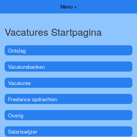
Menu +
Vacatures Startpagina
Ontslag
Vacaturebanken
Vacatures
Freelance opdrachten
Overig
Salariswijzer